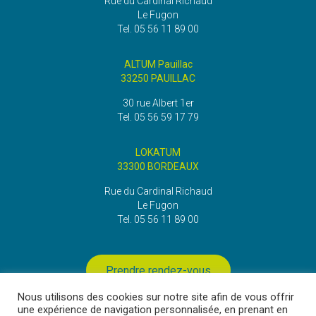
Rue du Cardinal Richaud
Le Fugon
Tel. 05 56 11 89 00
ALTUM Pauillac
33250 PAUILLAC
30 rue Albert 1er
Tel. 05 56 59 17 79
LOKATUM
33300 BORDEAUX
Rue du Cardinal Richaud
Le Fugon
Tel. 05 56 11 89 00
Prendre rendez-vous
Nous utilisons des cookies sur notre site afin de vous offrir
Recrutement
une expérience de navigation personnalisée, en prenant en