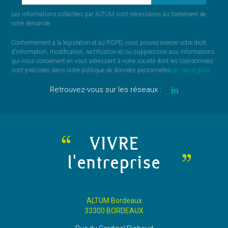
Les informations collectées par ALTUM sont nécessaires au traitement de
votre demande.
Conformément à la législation et au RGPD, vous pouvez exercer votre droit
d’information, modification, rectification et/ou suppression aux informations
qui vous concernent en vous adressant à notre société dont les coordonnées
sont précisées dans notre politique de données personnelles
en savoir plus
.
Retrouvez-vous sur les réseaux :
VIVRE
l'entreprise
ALTUM Bordeaux
33300 BORDEAUX